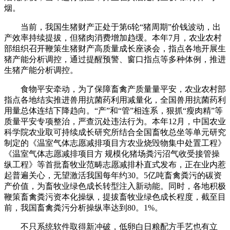
烟。
当前，我国生猪财产正处于第6轮“猪周期”价钱波动，出
产效率持续提拔，但猪肉消费增加趋缓。本年7月，农业农村
部组织召开鞭策生猪财产高质量成长座谈会，指点各地开展生
猪产能分析调控，通过提醒预警、窗口指点等多种体例，推进
生猪产能分析调控。
食物平安牵动，为了保障畜禽产质量量平安，农业农村部
指点各地结实推进兽用抗菌药利用减量化，全国兽用抗菌药利
用量总体连结下降趋向。“产”和“管”相连系，狠抓“瘦肉精”等
质量平安专项整治，严查沉处违法行为。本年12月，中国农业
科学院农业取可持续成长研究所结合全国畜牧总坐等单元研究
制定的《温室气体志愿减排项目方农业烧毁物集中处置工程》
《温室气体志愿减排项目方 规模化猪场粪污沼气收受接管操
纵工程》等首批畜牧业范畴志愿减排朴直式发布，正在业内惹
起普遍关心，无望激活我国每年约30。5亿吨畜禽粪污的碳资
产价值，为畜牧业绿色成长转型注入新动能。同时，各地积极
鞭策畜禽粪污资本化操纵，提拔畜牧业绿色成长程度，截至目
前，我国畜禽粪污分析操纵率达到80。1%。
不只系统软件取得新冲破，低卵白日粮配方手艺也有立