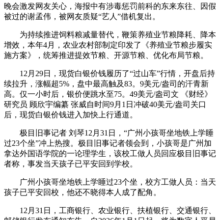
晚会激发网友关心，海报中有涉毒惩罚前科的东来东往、因假
被过的谢孟伟，被网友质疑“艺人”借机复出。
为持续推进饲料粮减量替代，鞭策养殖业节粮降耗、降本
增效，本年4月，农业农村部制定印发了《养殖业节粮步履实
施方案》，统筹推进提效节粮、开源节粮、优化布局节粮。
12月29日，现货白银价钱履历了“过山车”行情，开盘后持
续拉升，涨幅超5%，盘中最高触及83。9美元/盎司的汗青新
高。仅一小时后，银价便跳水至75。49美元/盎司文 《财经》
研究员 顾欣宇编纂 张威自时间9月1日冲破40美元/盎司关口
后，现货白银价钱进入加快上行通道。
极目旧事记者 刘琴12月31日，“广州小孩哥坐地铁上学睡
过23个坐”冲上热搜。极目旧事记者领会到，小孩哥是广州加
拿达外国语学院的一论理学生，该校工做人员回应极目旧事记
者称，事发当天孩子已平安回到学校。
广州小孩哥坐地铁上学睡过23个坐，校方工做人员：当天
孩子已平安回校，他还不晓得本人成了配角。
12月31日，工商银行、农业银行、扶植银行、交通银行、