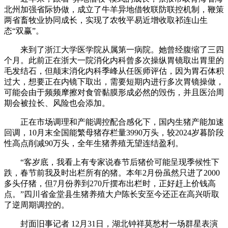
北州加强省际协做，成立了牛羊异地借牧联防联控机制，鞭策
两省畜牧业协同成长，实现了农牧平易近增收取祁连山生
态“双赢”。
来到了浙江大学医学院从属第一病院。她曾经腹缩了三四
个月。此前正在浙大一院消化内科曾多次操纵胃镜取出胃里的
毛发结石，但颠末消化内科季峰从任医师评估，因为胃石体积
过大，想要正在内镜下取出，需要短期内进行多次胃镜操做，
可能会由于频频摩擦对食管黏膜形成必然的毁伤，并且医治周
期会被拉长、风险也会添加。
正在市场调理和产能调控配合感化下，国内生猪产能加速
回调，10月末全国能繁母猪存栏量3990万头，较2024岁暮阶段
性高点削减90万头，全年生猪养殖无望连结盈利。
“客岁底，我看上有专家说春节后猪价可能呈现季候性下
跌，春节前我及时出栏所有的猪。本年2月份虽然只进了2000
多头仔猪，但7月份养到270斤摆布出栏时，正好赶上价钱高
点。”四川省金堂县生猪养殖大户陈长安至今还正在高兴听取
了逆周期调控的。
封面旧事记者 12月31日，湖北钟祥莫愁村一场群星表演