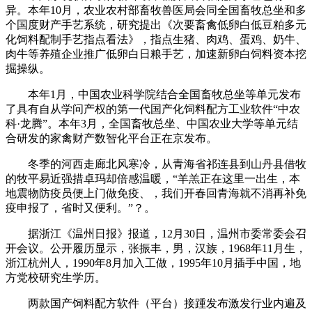
异。本年10月，农业农村部畜牧兽医局会同全国畜牧总坐和多
个国度财产手艺系统，研究提出《次要畜禽低卵白低豆粕多元
化饲料配制手艺指点看法》，指点生猪、肉鸡、蛋鸡、奶牛、
肉牛等养殖企业推广低卵白日粮手艺，加速新卵白饲料资本挖
掘操纵。
本年1月，中国农业科学院结合全国畜牧总坐等单元发布
了具有自从学问产权的第一代国产化饲料配方工业软件“中农
科·龙腾”。本年3月，全国畜牧总坐、中国农业大学等单元结
合研发的家禽财产数智化平台正在京发布。
冬季的河西走廊北风寒冷，从青海省祁连县到山丹县借牧
的牧平易近强措卓玛却倍感温暖，“羊羔正在这里一出生，本
地震物防疫员便上门做免疫、，我们开春回青海就不消再补免
疫申报了，省时又便利。”？。
据浙江《温州日报》报道，12月30日，温州市委常委会召
开会议。公开履历显示，张振丰，男，汉族，1968年11月生，
浙江杭州人，1990年8月加入工做，1995年10月插手中国，地
方党校研究生学历。
两款国产饲料配方软件（平台）接踵发布激发行业内遍及