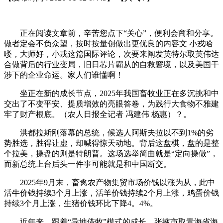
正在阅读文章前，辛苦您点下“关心”，便利会商和分享。
做者定会不负众望，按时按量创做出更优良的内容文 小戎哈
喽，大师好，小戎这篇国际评论，次要来阐发英特尔取英伟达
合做背后的行业变局，旧日芯片霸从的自救窘境，以及美国干
涉下的企业命运。家人们谁懂啊！
坐正在新的成长节点，2025年我国畜牧业正在多沉挑和中
交出了不变平安、提质增效的亮眼答卷，为践行大食物不雅建
牢了财产根底。（农人日报全记者 冯建伟 杨惠）？。
洪都拉斯刚落幕的总统，候选人阿斯夫拉以不到1%的劣
势胜选，胜得让虚，却喊得惊天动地。背后这盘棋，盘的是整
个拉美，操盘的则是特朗普。这场选举简曲就是“定向操做”，
而新总统上台后头一件事可能就是和中国断交。
2025年9月末，畜禽农产物集贸市场价钱以涨为从，此中
活牛价钱持续3个月上涨，活羊价钱持续2个月上涨，鸡蛋价钱
持续3个月上涨，生猪价钱环比下降4。4%。
近年来，跟着“异地借牧”模式的成长，张掖市取青海省海