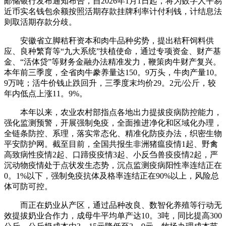
邮储银行发布通知布告，自2026年1月1日起，将为数字人平易
近币实名钱包余额按照活期存款挂牌利率计付利钱，计结息法
则取活期存款分歧。
安徽省立脚秸秆资本和肉牛品种劣势，提出秸秆饲料供
应、良种繁育等“九大系统”扶植使命，通过专项资金、财产基
金、“活体贷”等财务金融办法精准发力，鞭策肉牛财产复兴。
本年前三季度，全省肉牛豢养量达150。9万头，牛肉产量10。
9万吨；活牛价钱止跌回升，三季度末均价29。2元/公斤，较
年内低点上涨11。9%。
本年以来，农业农村部指点各地出力提拔疫病防控能力，
强化监测预警，开展强制免疫，全面推进净化和区域化办理，
全链条防控、系理，落实常态化、精准化防疫办法，织密生物
平安防护网。截至目前，全国共报生非洲猪瘟疫情1起、野禽
高致病性疫情2起、口蹄疫疫情3起、小反刍兽疫疫情2起，严
沉动物疫情处于点状发生态势，沉点监测疫病阳性率连结正在
0。1%以下，强制免疫抗体及格率连结正在90%以上，风险总
体可防可控。
而正在奶业从产区，通过品种改良、数智化养殖等行动无
效提拔奶业合作力，成母牛平均单产达10。3吨，同比提高300