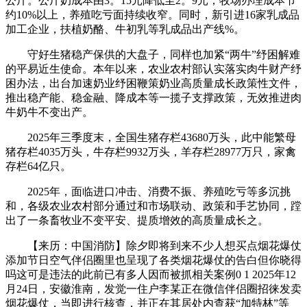
公斤。公斤奶成本由3。15元降低至2。9元，牧场办理成本节
约10%以上，养殖吃亏面持续收窄。同时，新引进16家乳成品
加工企业，扶植奶酪、牛初乳等乳成品出产线%。
守好生猪稳产保供的大盘子，同样也加紧“两牛”纾困解难
的平易近生使命。本年以来，农业农村部认实落实肉牛财产纾
困办法，出台加速奶业纾困鞭策奶业高质量成长政策性文件，
推出稳产能、稳金融、降成本等一揽子支撑政策，无效推进肉
牛奶牛不变出产。
2025年三季度末，全国生猪存栏43680万头，此中能繁母
猪存栏4035万头，牛存栏9932万头，羊存栏28977万只，家禽
存栏64亿只。
2025年，面临进口冲击、消费不振、养殖吃亏等多沉挑
和，各级农业农村部分通过和市场联动、政策和手艺协同，蹚
出了一条畜牧业不变平安、提质增效的高质量成长之。
【来历：中国消防】除夕即将到来不少人想买点烟花爆仗
添加节日空气伴侣圈里也呈现了各类烟花爆仗的告白但你晓得
吗这可是违法的此前已有多人因而被抓相关案例0 1 2025年12
月24日，安徽淮南，发觉一住户李某正在微信伴侣圈招徕发卖
烟花爆仗，当即进行核查，并正在其居处内查获“加特林”等