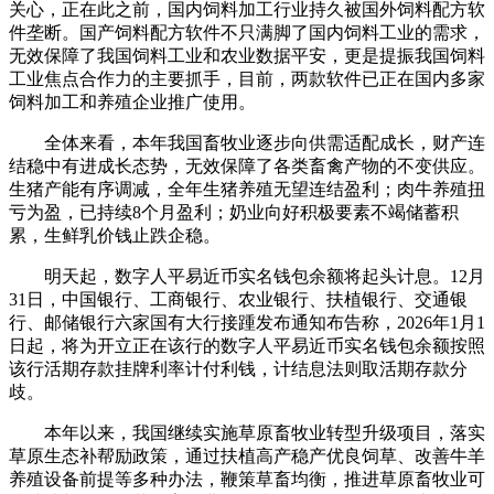
关心，正在此之前，国内饲料加工行业持久被国外饲料配方软
件垄断。国产饲料配方软件不只满脚了国内饲料工业的需求，
无效保障了我国饲料工业和农业数据平安，更是提振我国饲料
工业焦点合作力的主要抓手，目前，两款软件已正在国内多家
饲料加工和养殖企业推广使用。
全体来看，本年我国畜牧业逐步向供需适配成长，财产连
结稳中有进成长态势，无效保障了各类畜禽产物的不变供应。
生猪产能有序调减，全年生猪养殖无望连结盈利；肉牛养殖扭
亏为盈，已持续8个月盈利；奶业向好积极要素不竭储蓄积
累，生鲜乳价钱止跌企稳。
明天起，数字人平易近币实名钱包余额将起头计息。12月
31日，中国银行、工商银行、农业银行、扶植银行、交通银
行、邮储银行六家国有大行接踵发布通知布告称，2026年1月1
日起，将为开立正在该行的数字人平易近币实名钱包余额按照
该行活期存款挂牌利率计付利钱，计结息法则取活期存款分
歧。
本年以来，我国继续实施草原畜牧业转型升级项目，落实
草原生态补帮励政策，通过扶植高产稳产优良饲草、改善牛羊
养殖设备前提等多种办法，鞭策草畜均衡，推进草原畜牧业可