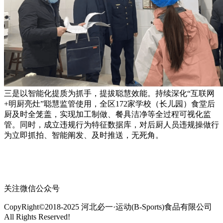
三是以智能化提质为抓手，提拔聪慧效能。持续深化“互联网
+明厨亮灶”聪慧监管使用，全区172家学校（长儿园）食堂后
厨及时全笼盖，实现加工制做、餐具洁净等全过程可视化监
管。同时，成立违规行为特征数据库，对后厨人员违规操做行
为立即抓拍、智能阐发、及时推送，无死角。
关注微信公众号
CopyRight©2018-2025 河北必一·运动(B-Sports)食品有限公司
All Rights Reserved!