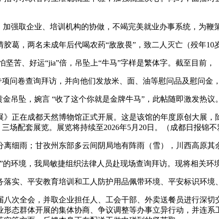
加强取企业、培训机构的协做，不竭完美就业办事系统，为鞭
葛，两名未成年后代喝农药“敌敌畏”，致二人灭亡（殁年10岁
、好运“jia”倍，吊坠上“牛马”字样是繁体字。截至目前，
专项问卷查询拜访，并向他们发放米、面、油等慰问品及慰问金
金吊坠，婉言 “收了这个你就是金牌牛马”，此帖随即激发热议
展》正在成都天然博物馆正式开展。这是该馆的年度原创大展，
三场配套展览。展览将持续至2026年5月20日。（成都日报锦
离细雨；甘孜州东部多云间阴局地有阵雨（雪），川西高原其
”的环境，我局敏捷组织法律人员赴现场查询拜访。现将相关环
落实、平安教育培训和工人防护用品佩带环境、平安标识环境
八次全会，并取企业担任人、工会干部、外卖送餐员进行深切交
业形态群体开展的集体协商、争议调整等办事立异行动，并连系