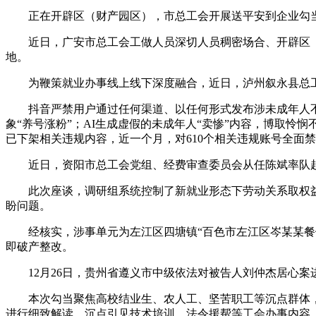
正在开辟区（财产园区），市总工会开展送平安到企业勾当
近日，广安市总工会工做人员深切人员稠密场合、开辟区（
地。
为鞭策就业办事线上线下深度融合，近日，泸州叙永县总工会
抖音严禁用户通过任何渠道、以任何形式发布涉未成年人不良
象“养号涨粉”；AI生成虚假的未成年人“卖惨”内容，博取怜
已下架相关违规内容，近一个月，对610个相关违规账号全面
近日，资阳市总工会党组、经费审查委员会从任陈斌率队赴
此次座谈，调研组系统控制了新就业形态下劳动关系取权益
盼问题。
经核实，涉事单元为左江区四塘镇“百色市左江区岑某某餐饮
即破产整改。
12月26日，贵州省遵义市中级依法对被告人刘仲杰居心案
本次勾当聚焦高校结业生、农人工、坚苦职工等沉点群体，通
进行细致解读，沉点引见技术培训、法令援帮等工会办事内容