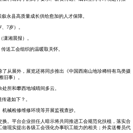
策叙永县高质量成长供给愈加的人才保障。
、7岁）。
 （潇湘晨报）。
，传送工会组织的温暖取关怀。
。
除了从展外，展览还将同步推出《中国西南山地珍稀特有鸟类摄
不雅旧事）。
余处所和攀西地域晴间多云。
境传递如下？。
、机械检修维修环境等开展监视查抄。
换。平台企业担任人暗示将共同推进工会规范化扶植，落实合
工做现实提出各级工会强化办事职工能力的相关；外卖送餐员代