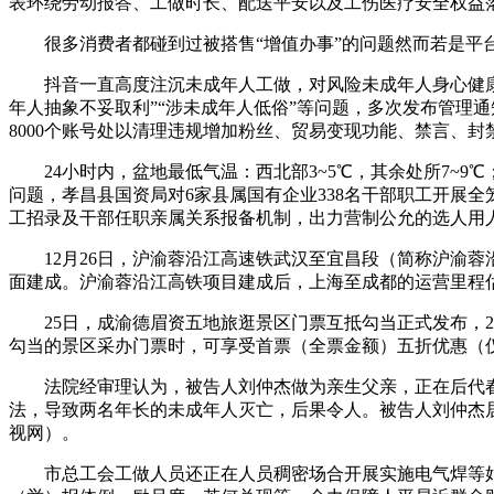
表环绕劳动报答、工做时长、配送平安以及工伤医疗安全权益
很多消费者都碰到过被搭售“增值办事”的问题然而若是平台把
抖音一直高度注沉未成年人工做，对风险未成年人身心健康的
年人抽象不妥取利”“涉未成年人低俗”等问题，多次发布管理
8000个账号处以清理违规增加粉丝、贸易变现功能、禁言、
24小时内，盆地最低气温：西北部3~5℃，其余处所7~9℃
问题，孝昌县国资局对6家县属国有企业338名干部职工开展
工招录及干部任职亲属关系报备机制，出力营制公允的选人用人
12月26日，沪渝蓉沿江高速铁武汉至宜昌段（简称沪渝蓉
面建成。沪渝蓉沿江高铁项目建成后，上海至成都的运营里程估
25日，成渝德眉资五地旅逛景区门票互抵勾当正式发布，202
勾当的景区采办门票时，可享受首票（全票金额）五折优惠（
法院经审理认为，被告人刘仲杰做为亲生父亲，正在后代春
法，导致两名年长的未成年人灭亡，后果令人。被告人刘仲杰
视网）。
市总工会工做人员还正在人员稠密场合开展实施电气焊等姑