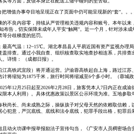
落实等方面，反馈本身正在配送工做中碰到的坚苦取。
增值办事夺目地呈现正在了页面中仍可能呈现新的“套”。。。。
不良内容零，持续从严管理相关违规内容和账号。本年以来，
通知布告，切实保障未成年人平安“触网”。近一个月，针对涉未成
封禁等分歧梯度的惩罚。
；最高气温：12~15℃。湖北孝昌县人平易近国有资产监视办理局
全笼盖排查。通过小我自查、组织核查取实地查抄相连系，共排
。详情： （成都日报）。
沿江高铁武宜段）将开通运营。沪渝蓉高铁起自上海，路过江苏、
计将缩短为1875千米，旅行时间将缩减至6个多小时。（蓉城
5年12月25日起至2026年2月28日，旅客凭本人7日内正在
仅限本人利用）。具体优惠政策以景区公示环境为准。五地参取
秋尚长、尚未成熟之际，操纵孩子对父母天然的依赖取信赖，以
居心犯意，严沉底线、底线和法令底线，犯罪手段出格，犯罪后
且动火功课申报举报励法子宣传勾当，《广安市人员稠密场合实