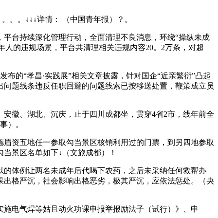
。。↓↓↓详情： （中国青年报）？。
平台持续深化管理行动，全面清理不良消息，环绕“操纵未成
年人的违规场景，平台共清理相关违规内容20。2万条，对超
发布的“孝昌·实践展”相关文章披露，针对国企“近亲繁衍”凸起
查出问题线条违反任职回避的问题线索已按移送处置，鞭策成立员
安徽、湖北、沉庆，止于四川成都坐，贯穿4省2市，线年前全
政事）。
成渝德眉资五地任一参取勾当景区核销利用过的门票，到另四地参取
勾当景区名单如下↓（文旅成都）！
的体例让两名未成年后代喝下农药，之后未采纳任何救帮办
果出格严沉，社会影响出格恶劣，极其严沉，应依法惩处。（央
施电气焊等姑且动火功课申报举报励法子（试行）》、申