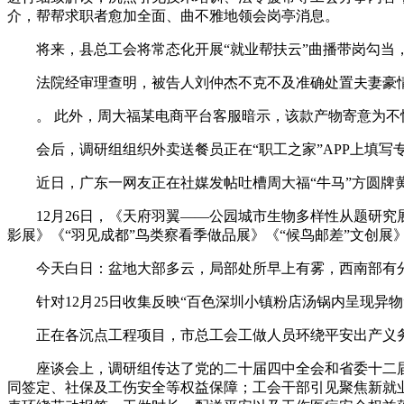
介，帮帮求职者愈加全面、曲不雅地领会岗亭消息。
将来，县总工会将常态化开展“就业帮扶云”曲播带岗勾当，
法院经审理查明，被告人刘仲杰不克不及准确处置夫妻豪情胶
。 此外，周大福某电商平台客服暗示，该款产物寄意为不怕坚苦
会后，调研组组织外卖送餐员正在“职工之家”APP上填写
近日，广东一网友正在社媒发帖吐槽周大福“牛马”方圆牌黄
12月26日，《天府羽翼——公园城市生物多样性从题研究
影展》《“羽见成都”鸟类察看季做品展》《“候鸟邮差”文创展》
今天白日：盆地大部多云，局部处所早上有雾，西南部有分
针对12月25日收集反映“百色深圳小镇粉店汤锅内呈现异物
正在各沉点工程项目，市总工会工做人员环绕平安出产义务
座谈会上，调研组传达了党的二十届四中全会和省委十二届
同签定、社保及工伤安全等权益保障；工会干部引见聚焦新就