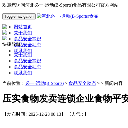
欢迎您访问河北必一·运动(B-Sports)食品有限公司官方网站
Toggle navigation
网站首页
关于我们
食品安全常识
快捷导航
食品安全动态
联系我们
关于我们
食品安全常识
食品安全动态
联系我们
当前位置：
必一·运动(B-Sports)
>
食品安全动态
> > 新闻内容
压实食物发卖连锁企业食物平
【发布时间 : 2025-12-28 08:13】 【人气 :
】