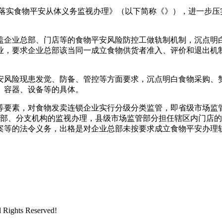
实食物平安从体义务监视办理》（以下简称《》），进一步压
企业总部、门店等的食物平安风险防控工做轨制机制，沉点明白
业，要求企业总部该当同一成立食物供货者准入、评价和退出机
风险现患发觉、防备、管控等方面要求，沉点明白食物采购、赞
、容器、设备等的具体。
素，对食物发卖连锁企业实行分级分类监管，即省级市场监管部
总部、分支机构的监视办理，县级市场监管部分担任辖区内门店
案等的法令义务，出格是对企业总部未按要求成立食物平安办理
ghts Reserved!