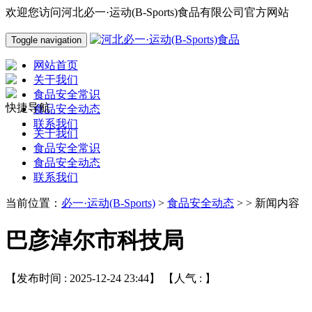
欢迎您访问河北必一·运动(B-Sports)食品有限公司官方网站
Toggle navigation
网站首页
关于我们
食品安全常识
快捷导航
食品安全动态
联系我们
关于我们
食品安全常识
食品安全动态
联系我们
当前位置：
必一·运动(B-Sports)
>
食品安全动态
> > 新闻内容
巴彦淖尔市科技局
【发布时间 : 2025-12-24 23:44】 【人气 :
】