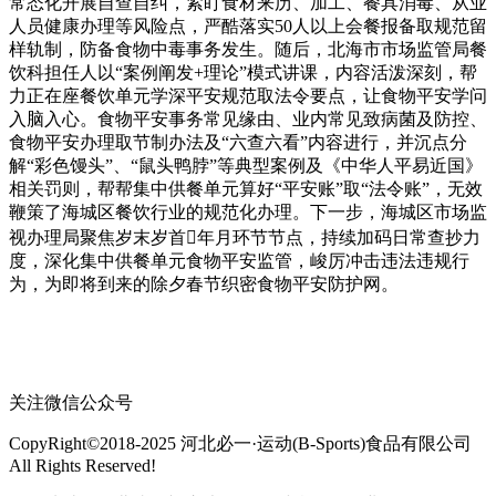
常态化开展自查自纠，紧盯食材来历、加工、餐具消毒、从业
人员健康办理等风险点，严酷落实50人以上会餐报备取规范留
样轨制，防备食物中毒事务发生。随后，北海市市场监管局餐
饮科担任人以“案例阐发+理论”模式讲课，内容活泼深刻，帮
力正在座餐饮单元学深平安规范取法令要点，让食物平安学问
入脑入心。食物平安事务常见缘由、业内常见致病菌及防控、
食物平安办理取节制办法及“六查六看”内容进行，并沉点分
解“彩色馒头”、“鼠头鸭脖”等典型案例及《中华人平易近国》
相关罚则，帮帮集中供餐单元算好“平安账”取“法令账”，无效
鞭策了海城区餐饮行业的规范化办理。下一步，海城区市场监
视办理局聚焦岁末岁首年月环节节点，持续加码日常查抄力
度，深化集中供餐单元食物平安监管，峻厉冲击违法违规行
为，为即将到来的除夕春节织密食物平安防护网。
关注微信公众号
CopyRight©2018-2025 河北必一·运动(B-Sports)食品有限公司
All Rights Reserved!