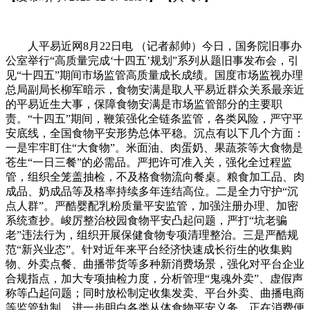
人平易近网8月22日电 （记者郝帅）今日，国务院旧事办
公室举行“高质量完成‘十四五’规划”系列从题旧事发布会，引
见“十四五”期间市场监管高质量成长成绩。国度市场监视办理
总局副局长柳军暗示，食物安满是取人平易近群众关系最亲近
的平易近生大事，保障食物安满是市场监管部分的主要职
责。“十四五”期间，鞭策强化全链条监管，各类风险，严守平
安底线，全国食物平安形势总体平稳。沉点有以下几个方面：
一是牢牢盯住“大食物”。米面油、肉蛋奶、果蔬茶等大食物是
苍生“一日三餐”的必需品。严把许可准入关，强化全过程监
管，组织全笼盖抽检，不及格食物流向餐桌。粮食加工品、肉
成品、奶成品等及格率持续多年连结高位。二是全力守护“沉
点人群”。严酷婴配乳粉质量平安监管，加强注册办理、加密
系统查抄。峻厉整治校园食物平安凸起问题，严打“坑老骗
老”违法行为，组织开展保健食物专项清理整治。三是严酷规
范“新兴业态”。针对近年来平台经济快速成长衍生的收集购
物、外卖点餐、曲播带货等多种新消费场景，强化对平台企业
合规指点，加大专项抽检力度，分析管理“鬼魂外卖”、虚假声
称等凸起问题；同时放松制定收集发卖、平台外卖、曲播电商
等监管轨制，进一步明白各类从体食物平安义务，正在消费便