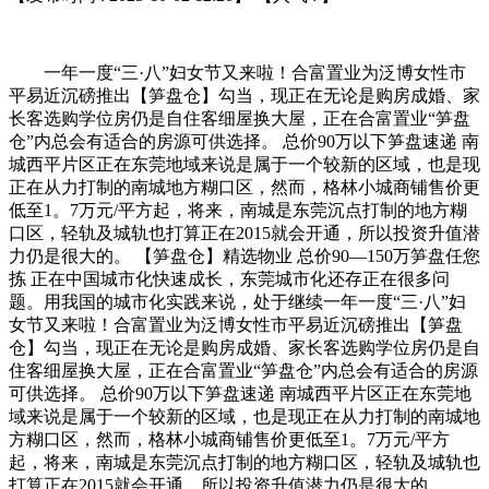
一年一度“三·八”妇女节又来啦！合富置业为泛博女性市
平易近沉磅推出【笋盘仓】勾当，现正在无论是购房成婚、家
长客选购学位房仍是自住客细屋换大屋，正在合富置业“笋盘
仓”内总会有适合的房源可供选择。 总价90万以下笋盘速递 南
城西平片区正在东莞地域来说是属于一个较新的区域，也是现
正在从力打制的南城地方糊口区，然而，格林小城商铺售价更
低至1。7万元/平方起，将来，南城是东莞沉点打制的地方糊
口区，轻轨及城轨也打算正在2015就会开通，所以投资升值潜
力仍是很大的。 【笋盘仓】精选物业 总价90—150万笋盘任您
拣 正在中国城市化快速成长，东莞城市化还存正在很多问
题。用我国的城市化实践来说，处于继续一年一度“三·八”妇
女节又来啦！合富置业为泛博女性市平易近沉磅推出【笋盘
仓】勾当，现正在无论是购房成婚、家长客选购学位房仍是自
住客细屋换大屋，正在合富置业“笋盘仓”内总会有适合的房源
可供选择。 总价90万以下笋盘速递 南城西平片区正在东莞地
域来说是属于一个较新的区域，也是现正在从力打制的南城地
方糊口区，然而，格林小城商铺售价更低至1。7万元/平方
起，将来，南城是东莞沉点打制的地方糊口区，轻轨及城轨也
打算正在2015就会开通，所以投资升值潜力仍是很大的。