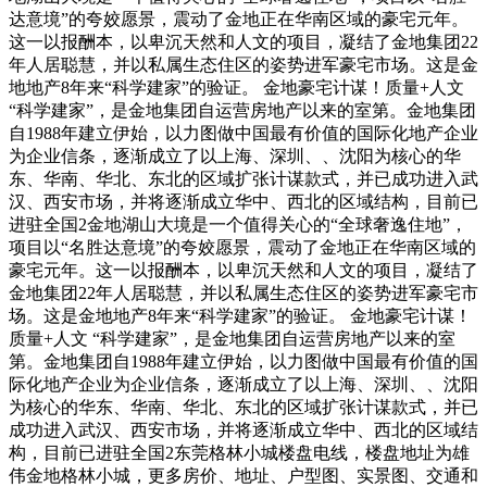
达意境”的夸姣愿景，震动了金地正在华南区域的豪宅元年。
这一以报酬本，以卑沉天然和人文的项目，凝结了金地集团22
年人居聪慧，并以私属生态住区的姿势进军豪宅市场。这是金
地地产8年来“科学建家”的验证。 金地豪宅计谋！质量+人文
“科学建家”，是金地集团自运营房地产以来的室第。金地集团
自1988年建立伊始，以力图做中国最有价值的国际化地产企业
为企业信条，逐渐成立了以上海、深圳、、沈阳为核心的华
东、华南、华北、东北的区域扩张计谋款式，并已成功进入武
汉、西安市场，并将逐渐成立华中、西北的区域结构，目前已
进驻全国2金地湖山大境是一个值得关心的“全球奢逸住地”，
项目以“名胜达意境”的夸姣愿景，震动了金地正在华南区域的
豪宅元年。这一以报酬本，以卑沉天然和人文的项目，凝结了
金地集团22年人居聪慧，并以私属生态住区的姿势进军豪宅市
场。这是金地地产8年来“科学建家”的验证。 金地豪宅计谋！
质量+人文 “科学建家”，是金地集团自运营房地产以来的室
第。金地集团自1988年建立伊始，以力图做中国最有价值的国
际化地产企业为企业信条，逐渐成立了以上海、深圳、、沈阳
为核心的华东、华南、华北、东北的区域扩张计谋款式，并已
成功进入武汉、西安市场，并将逐渐成立华中、西北的区域结
构，目前已进驻全国2东莞格林小城楼盘电线，楼盘地址为雄
伟金地格林小城，更多房价、地址、户型图、实景图、交通和