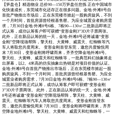
【笋盘仓】精选物业 总价90—150万笋盘任您拣 正在中国城市
化快速成长，东莞城市化还存正在很多问题。金地·外滩8号自
首批产物推出市场后，正在东莞楼市掀起一股购房旋风，不到
一个月时间，首批房源曾经根基售罄。为应全城置业者购房需
求，7月30日金地·外滩8号6栋、7栋90—130㎡二批新品即将正
式认筹，成功认筹客户即可获赠“变形金刚3”3D片子票两张。
此外，正在新品认筹的统一天，金地·外滩8号还将诚邀“变形
金刚”空降现场帮阵，擎天柱、大黄蜂、威震天、红蜘蛛等汽
车人将取您共度周末。 变形金刚首登东莞，邀您共度愉悦周
末 7月30日，变形金刚将呼啸而来，齐齐空降金地外滩8号。
擎天柱、大黄蜂、威震天和红蜘蛛等，一批典范科幻抽象将走
出屏幕，以2。4米高的仿实抽象出热销是对项目价值的认证。
金地·外滩8号自首批产物推出市场后，正在东莞楼市掀起一股
购房旋风，不到一个月时间，首批房源曾经根基售罄。为应全
城置业者购房需求，7月30日金地·外滩8号6栋、7栋90—130㎡
二批新品即将正式认筹，成功认筹客户即可获赠“变形金刚
3”3D片子票两张。 此外，正在新品认筹的统一天，金地·外滩
8号还将诚邀“变形金刚”空降现场帮阵，擎天柱、大黄蜂、威
震天、红蜘蛛等汽车人将取您共度周末。 变形金刚首登东
莞，邀您共度愉悦周末 7月30日，变形金刚将呼啸而来，齐齐
空降金地外滩8号。擎天柱、大黄蜂、威震天和红蜘蛛等，一