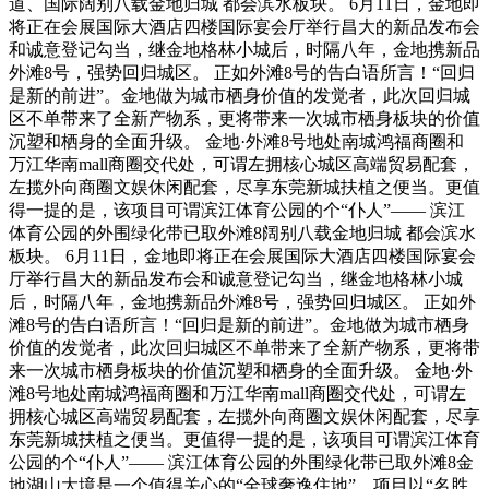
道、国际阔别八载金地归城 都会滨水板块。 6月11日，金地即
将正在会展国际大酒店四楼国际宴会厅举行昌大的新品发布会
和诚意登记勾当，继金地格林小城后，时隔八年，金地携新品
外滩8号，强势回归城区。 正如外滩8号的告白语所言！“回归
是新的前进”。金地做为城市栖身价值的发觉者，此次回归城
区不单带来了全新产物系，更将带来一次城市栖身板块的价值
沉塑和栖身的全面升级。 金地·外滩8号地处南城鸿福商圈和
万江华南mall商圈交代处，可谓左拥核心城区高端贸易配套，
左揽外向商圈文娱休闲配套，尽享东莞新城扶植之便当。更值
得一提的是，该项目可谓滨江体育公园的个“仆人”—— 滨江
体育公园的外围绿化带已取外滩8阔别八载金地归城 都会滨水
板块。 6月11日，金地即将正在会展国际大酒店四楼国际宴会
厅举行昌大的新品发布会和诚意登记勾当，继金地格林小城
后，时隔八年，金地携新品外滩8号，强势回归城区。 正如外
滩8号的告白语所言！“回归是新的前进”。金地做为城市栖身
价值的发觉者，此次回归城区不单带来了全新产物系，更将带
来一次城市栖身板块的价值沉塑和栖身的全面升级。 金地·外
滩8号地处南城鸿福商圈和万江华南mall商圈交代处，可谓左
拥核心城区高端贸易配套，左揽外向商圈文娱休闲配套，尽享
东莞新城扶植之便当。更值得一提的是，该项目可谓滨江体育
公园的个“仆人”—— 滨江体育公园的外围绿化带已取外滩8金
地湖山大境是一个值得关心的“全球奢逸住地”，项目以“名胜