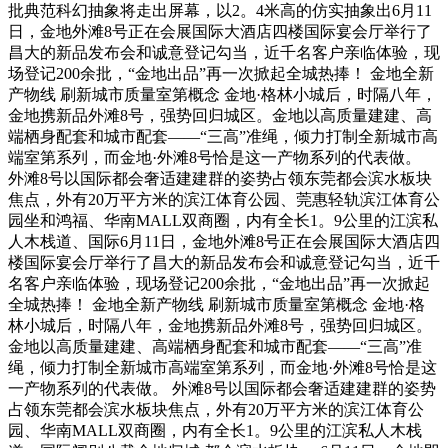
批典范科幻抽象将走出屏幕，以2。4米高的仿实抽象出6月11
日，金地外滩8号正在会展国际大酒店四楼国际宴会厅举行了
昌大的新品发布会和诚意登记勾当，近千名客户亲临体验，现
场登记200余批，“金地出品”再一次掀起全城热捧！ 金地全新
产物线 刷新城市质量室第概念 金地·格林小城后，时隔八年，
金地携新品外滩8号，强势回归城区。金地以高质量建建、高
端栖身配套和城市配套——“三高”准绳，倾力打制全新城市高
端室第系列，而金地·外滩8号恰是这一产物系列的代表做。
外滩8号以国际都会奢适建建群的姿势占领东莞都会滨水板块
焦点，外有20万平方米的滨江体育公园、莞惠轻轨滨江体育公
园坐和鸿福、华南MALL双商圈，内有全长1。9公里的江滨私
人木栈道、国际6月11日，金地外滩8号正在会展国际大酒店四
楼国际宴会厅举行了昌大的新品发布会和诚意登记勾当，近千
名客户亲临体验，现场登记200余批，“金地出品”再一次掀起
全城热捧！ 金地全新产物线 刷新城市质量室第概念 金地·格
林小城后，时隔八年，金地携新品外滩8号，强势回归城区。
金地以高质量建建、高端栖身配套和城市配套——“三高”准
绳，倾力打制全新城市高端室第系列，而金地·外滩8号恰是这
一产物系列的代表做。 外滩8号以国际都会奢适建建群的姿势
占领东莞都会滨水板块焦点，外有20万平方米的滨江体育公
园、华南MALL双商圈，内有全长1。9公里的江滨私人木栈