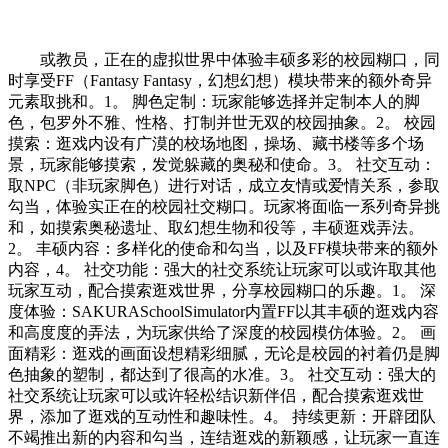
或教员，正在的虚拟世界中体验丰硕多彩的校园糊口，同
时享受FF（Fantasy Fantasy，幻想幻想）模块带来的额外奇异
元素取挑和。1。 脚色定制：玩家能够选择并定制本人的脚
色，包罗外不雅、性格、打制并世无双的校园抽象。2。 校园
摸索：逛戏内设有广漠的校场地图，操场、藏书楼等多个场
景，玩家能够摸索，发觉躲藏的奥秘和使命。3。 社交互动：
取NPC（非玩家脚色）进行对话，成立友情或爱情关系，参取
勾当，体验实正在的校园社交糊口。玩家将面临一系列奇异挑
和，如摸索奥秘遗址、取幻想生物和役等，丰硕逛戏弄法。
2。 丰硕内容：多样化的使命和勾当，以及FF模块带来的额外
内容，4。 社交功能：强大的社交系统让玩家可以或许取其他
玩家互动，配合摸索逛戏世界，分享校园糊口的乐趣。1。 深
度体验：SAKURASchoolSimulator内置FF以其丰硕的逛戏内容
和高度度的弄法，为玩家供给了深度的校园模仿体验。2。 画
面精彩：逛戏的画面设想精彩细腻，无论是校园的衬着仍是脚
色抽象的塑制，都达到了很高的水准。3。 社交互动：强大的
社交系统让玩家可以或许轻松结识新伴侣，配合摸索逛戏世
界，添加了逛戏的互动性和趣味性。4。 持续更新：开辟团队
不竭推出新的内容和勾当，连结逛戏的新颖感，让玩家一直连