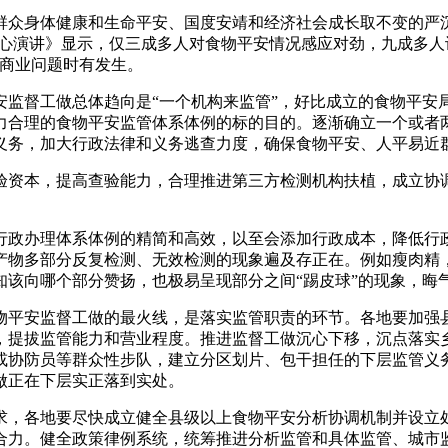
众身体健康和生命平安、国度安靖和经济社会成长取不变的严沉
平安决心演讲》显示，仅三成多人对食物平安情况感应对劲，九成多
和商业问题时有发生。
督工做总体趋向是“一个机构来监管”，好比成立的食物平安
力合理的食物平安监管体系体例的标的目的。逐渐确立一个或者
义务，加大行政法律和义务逃查力度，确保食物平安、人平易近
资本，提高查验能力，合理推进第三方检测机构扶植，成立协调
政办理体系体例的精简和高效，以至会添加行政成本，降低行政
产物多部分反复检测、无效检测的现象遍及存正在。例如瘦肉精
该向哪个部分赞扬，也极易呈现部分之间“踢皮球”的现象，晦
平安监督工做的最火线，是落实监管职责的环节。各地要加强县
，提拔监管能力和营业程度。推进监督工做沉心下移，沉点落实
或协防员等群众性步队，建立分区划片、包干担任的下层监管义
做正在下层实正落到实处。
，各地要尽快成立健全县级以上食物平安分析协调机制并设立处
合力。健全政策律例系统，统筹推进分析监管和具体监管、城市