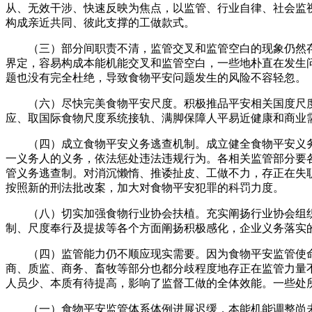
从、无效干涉、快速反映为焦点，以监管、行业自律、社会监
构成亲近共同、彼此支撑的工做款式。
（三）部分间职责不清，监管交叉和监管空白的现象仍然存
界定，容易构成本能机能交叉和监管空白，一些地朴直在发生
题也没有完全杜绝，导致食物平安问题发生的风险不容轻忽。
（六）尽快完美食物平安尺度。积极推品平安相关国度尺度
应、取国际食物尺度系统接轨、满脚保障人平易近健康和商业
（四）成立食物平安义务逃查机制。成立健全食物平安义务制
一义务人的义务，依法惩处违法违规行为。各相关监管部分要
管义务逃查制。对消沉懒惰、推诿扯皮、工做不力，存正在失
按照新的刑法批改案，加大对食物平安犯罪的科罚力度。
（八）切实加强食物行业协会扶植。充实阐扬行业协会组织
制、尺度奉行及提拔等各个方面阐扬积极感化，企业义务落实
（四）监管能力仍不顺应现实需要。因为食物平安监管使命
商、质监、商务、畜牧等部分也都分歧程度地存正在监管力量
人员少、本质有待提高，影响了监督工做的全体效能。一些处
（一）食物平安监管体系体例进展迟缓，本能机能调整尚未