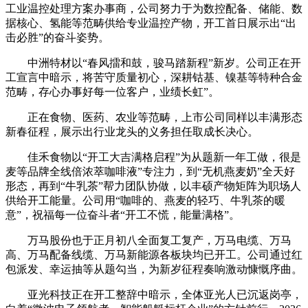
工业温控处理方案办事商，公司努力于为数控配备、储能、数
据核心、氢能等范畴供给专业温控产物，开工首日展示出“出
击必胜”的奋斗姿势。
中洲特材以“春风擂和鼓，骏马踏新程”新岁。公司正在开
工宣言中暗示，将苦守质量初心，深耕钴基、镍基等特种合金
范畴，存心办事好每一位客户，业绩长虹”。
正在食物、医药、农业等范畴，上市公司同样以丰满形态
新春征程，展示出行业龙头的义务担任取成长决心。
佳禾食物以“开工大吉满格启程”为从题新一年工做，很是
麦等品牌全线倍浓萃咖啡液”专注力，到“无机燕麦奶”全天好
形态，再到“牛乳茶”帮力团队协做，以丰硕产物矩阵为职场人
供给开工能量。公司用“咖啡的、燕麦的轻巧、牛乳茶的暖
意”，祝福每一位奋斗者“开工不慌，能量满格”。
万马股份也于正月初八全面复工复产，万马电缆、万马
高、万马配备线缆、万马新能源各板块均已开工。公司通过红
包派发、幸运抽等从题勾当，为新岁征程奏响激动慷慨序曲。
亚光科技正在开工整辞中暗示，全体亚光人已沉返岗亭，