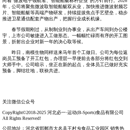
向着“微波电子领航者、智能船艇标杆企业”的方针前行。2026
年，公司将聚焦微波取智能船艇双从业，加快推进微波射频芯
片、智能船艇等高端产物研发，持续提拔焦点手艺壁垒，稳步
推进卫星通信配套产物出产，把握行业成长机缘。
春节假期刚过，从制制业到办事业，从出产车间到办公楼
宇，上市公司敏捷进入工做形态。一幅幅忙碌而有序的开工图
景，折射出企业对新一年的决心取等候。
昨日，南模生物同样送来马年首个工做日。公司为每位返
岗员工预备了开工红包，办理层一早便前去各部分将红包交到
大师手中。公司暗示，坐正在新的起点，全体员工已做好充实
预备，脚结壮地，联袂共进。
关注微信公众号
CopyRight©2018-2025 河北必一·运动(B-Sports)食品有限公司
All Rights Reserved!
公司地址：河北省邯郸市大名县王村乡食品工业园区 销售热