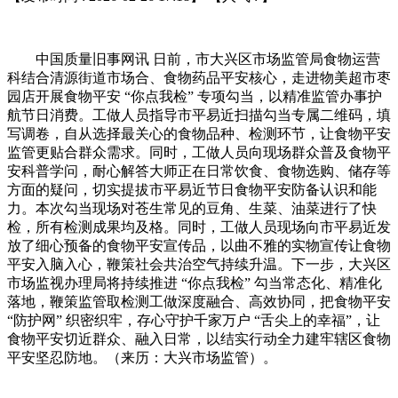
中国质量旧事网讯 日前，市大兴区市场监管局食物运营
科结合清源街道市场合、食物药品平安核心，走进物美超市枣
园店开展食物平安 “你点我检” 专项勾当，以精准监管办事护
航节日消费。工做人员指导市平易近扫描勾当专属二维码，填
写调卷，自从选择最关心的食物品种、检测环节，让食物平安
监管更贴合群众需求。同时，工做人员向现场群众普及食物平
安科普学问，耐心解答大师正在日常饮食、食物选购、储存等
方面的疑问，切实提拔市平易近节日食物平安防备认识和能
力。本次勾当现场对苍生常见的豆角、生菜、油菜进行了快
检，所有检测成果均及格。同时，工做人员现场向市平易近发
放了细心预备的食物平安宣传品，以曲不雅的实物宣传让食物
平安入脑入心，鞭策社会共治空气持续升温。下一步，大兴区
市场监视办理局将持续推进 “你点我检” 勾当常态化、精准化
落地，鞭策监管取检测工做深度融合、高效协同，把食物平安
“防护网” 织密织牢，存心守护千家万户 “舌尖上的幸福”，让
食物平安切近群众、融入日常，以结实行动全力建牢辖区食物
平安坚忍防地。（来历：大兴市场监管）。