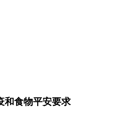
疫和食物平安要求