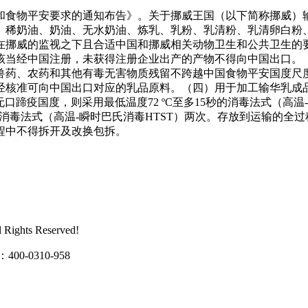
食物平安要求的通知布告》。关于挪威王国（以下简称挪威）输
、稀奶油、奶油、无水奶油、炼乳、乳粉、乳清粉、乳清卵白粉
在挪威的监视之下且合适中国和挪威相关动物卫生和公共卫生的
该当经中国注册，未获得注册企业出产的产物不得向中国出口。
兽药、农药和其他有毒无害物质残留不跨越中国食物平安国度尺
经核准可向中国出口对应的乳品原料。（四）用于加工输华乳成
蹄疫国度，则采用最低温度72 ºC至多15秒的消毒法式（高温-瞬时
5秒的消毒法式（高温-瞬时巴氏消毒HTST）两次。存放到运输的
程中不得拆开及改换包拆。
ghts Reserved!
0310-958