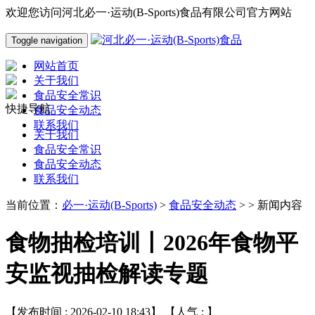
欢迎您访问河北必一·运动(B-Sports)食品有限公司官方网站
Toggle navigation
网站首页
关于我们
食品安全常识
快捷导航
食品安全动态
联系我们
关于我们
食品安全常识
食品安全动态
联系我们
当前位置：
必一·运动(B-Sports)
>
食品安全动态
> > 新闻内容
食物抽检培训丨2026年食物平
安监视抽检解读专题
【发布时间 : 2026-02-10 18:43】 【人气 :
】