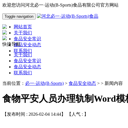
欢迎您访问河北必一·运动(B-Sports)食品有限公司官方网站
Toggle navigation
网站首页
关于我们
食品安全常识
快捷导航
食品安全动态
联系我们
关于我们
食品安全常识
食品安全动态
联系我们
当前位置：
必一·运动(B-Sports)
>
食品安全动态
> > 新闻内容
食物平安人员办理轨制Word模
【发布时间 : 2026-02-04 14:44】 【人气 :
】