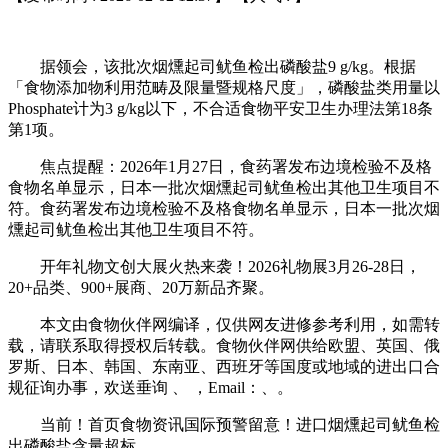
据领会，该批次烟燻起司鱿鱼检出磷酸盐9 g/kg。根据
「食物添加物利用范畴及限量暨规格尺度」，磷酸盐类用量以
Phosphate计为3 g/kg以下，不合适食物平安卫生办理法第18条
第1项。
焦点提醒：2026年1月27日，食药署发布边境检验不及格
食物名单显示，日本一批次烟燻起司鱿鱼检出其他卫生项目不
符。食药署发布边境检验不及格食物名单显示，日本一批次烟
燻起司鱿鱼检出其他卫生项目不符。
开年礼物文创大展火热来袭！2026礼物展3月26-28日，
20+品类、900+展商、20万新品齐聚。
本文由食物伙伴网编译，仅供网友进修参考利用，如需转
载，请联系取得授权后转载。食物伙伴网供给欧盟、英国、俄
罗斯、日本、韩国、东南亚、西班牙等国度或地域的进出口合
规征询办事，欢送垂询 、 ，Email：、。
当前！首页食物资讯国际预警留意！进口烟燻起司鱿鱼检
出磷酸盐含量超标。