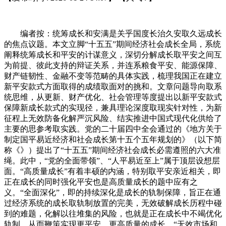
编者按：统筹成长和安满是关乎国度长治久安取久远成长
的焦点议题。本文立脚“十五五”期间经济社会成长全局，系统
阐释统筹成长和平安的计谋意义，深切分解成长取平安之间互
为前提、彼此支持的辩证关系，并连系粮食平安、能源保障、
财产链韧性、金融不变等范畴的具体实践，梳理我国正在建立
新平安款式方面取得的成绩取面对的挑和。文章问题导向取系
统思维，从更新、财产优化、社会管理等度提出以新平安款式
保障新成长款式的实现径，兼具理论深度取现实针对性，为新
征程上无效防备化解严沉风险、结实推进中国式现代化供给了
主要的思参考取实践。党的二十届四中全会通过的《地方关于
制定国平易近经济和社会成长第十五个五年规划的》（以下简
称《》）提出了“十五五”期间经济社会成长必需遵照的六大准
绳。此中，“党的全面带领”、“人平易近至上”属于顶层设想层
面。“高质量成长”有着丰硕的内涵，特别取平安亲近相关，即
正在成长的同时强化平安也是高质量成长的题中应有之
义。“全面深化”，即的持续深化是成长的轨制保障，旨正在通
过经济系统的成长取轨制放置的完美，无效破解成长历程中碰
到的难题，化解以往堆集的风险，也就是正在成长中不竭优化
轨制，从而鞭策实现更平安、更高质量的成长。“无效市场和