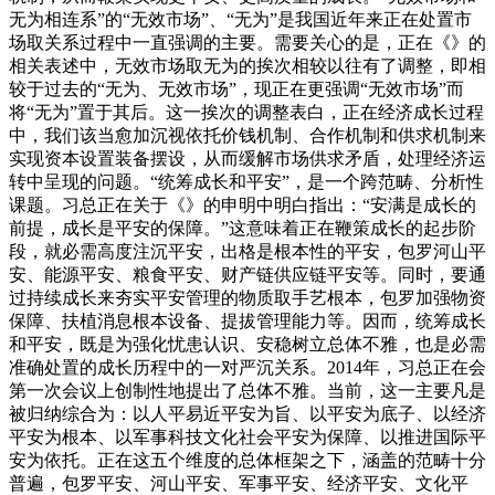
无为相连系”的“无效市场”、“无为”是我国近年来正在处置市
场取关系过程中一直强调的主要。需要关心的是，正在《》的
相关表述中，无效市场取无为的挨次相较以往有了调整，即相
较于过去的“无为、无效市场”，现正在更强调“无效市场”而
将“无为”置于其后。这一挨次的调整表白，正在经济成长过程
中，我们该当愈加沉视依托价钱机制、合作机制和供求机制来
实现资本设置装备摆设，从而缓解市场供求矛盾，处理经济运
转中呈现的问题。“统筹成长和平安”，是一个跨范畴、分析性
课题。习总正在关于《》的申明中明白指出：“安满是成长的
前提，成长是平安的保障。”这意味着正在鞭策成长的起步阶
段，就必需高度注沉平安，出格是根本性的平安，包罗河山平
安、能源平安、粮食平安、财产链供应链平安等。同时，要通
过持续成长来夯实平安管理的物质取手艺根本，包罗加强物资
保障、扶植消息根本设备、提拔管理能力等。因而，统筹成长
和平安，既是为强化忧患认识、安稳树立总体不雅，也是必需
准确处置的成长历程中的一对严沉关系。2014年，习总正在会
第一次会议上创制性地提出了总体不雅。当前，这一主要凡是
被归纳综合为：以人平易近平安为旨、以平安为底子、以经济
平安为根本、以军事科技文化社会平安为保障、以推进国际平
安为依托。正在这五个维度的总体框架之下，涵盖的范畴十分
普遍，包罗平安、河山平安、军事平安、经济平安、文化平