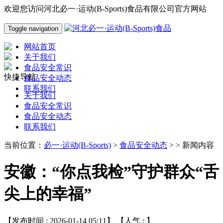
欢迎您访问河北必一·运动(B-Sports)食品有限公司官方网站
Toggle navigation
网站首页
关于我们
食品安全常识
快捷导航
食品安全动态
联系我们
关于我们
食品安全常识
食品安全动态
联系我们
当前位置：
必一·运动(B-Sports)
>
食品安全动态
> > 新闻内容
安徽：“你点我检”守护群众“舌
尖上的幸福”
【发布时间 : 2026-01-14 05:11】 【人气 :
】