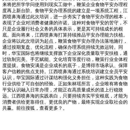
来将把所学学问使用到现实工做中，鞭策企业食物平安办理程
度再上新台阶。食物平安办理系统的建立是一项系统工程，江
西喷鼻海通过此次培训，进一步夯实了食物平安办理的根本，
表现了企业对消费者健康的许诺。这种对食物平安的苦守，不
只是企业履行社会义务的具体表示，更是其可持续成长的根
底。面向将来，江西喷鼻海打算持续推品平安办理能力扶植。
企业将以此次培训为起点，鞭策食物平安办理办法落地施行，
通过按期复盘、优化流程，确保办理系统持续无效运转。同
时，华宝国际也将继续支撑旗下企业深化质量取平安扶植，通
过轨制完美、手艺赋能、文化培育等度行动，鞭策行业全体程
度提拔。食物安满是企业成长的底子，是博得市场承认、保障
客户信赖的焦点支持。江西喷鼻海通过系统培训建立全员平安
认识，华宝国际通过计谋结构强化义务担任，这种实践为食物
行业供给了可自创的经验。正如朱林瑶所言，企业唯有将食物
平安认识融入日常办理，才能正在高质量成长的道上行稳致
远。江西喷鼻海的实践表白，只要持续夯实平安根底，才能为
消费者供给更靠得住、更优良的产物，最终实现企业取社会的
共赢。前往搜狐，查看更多？。