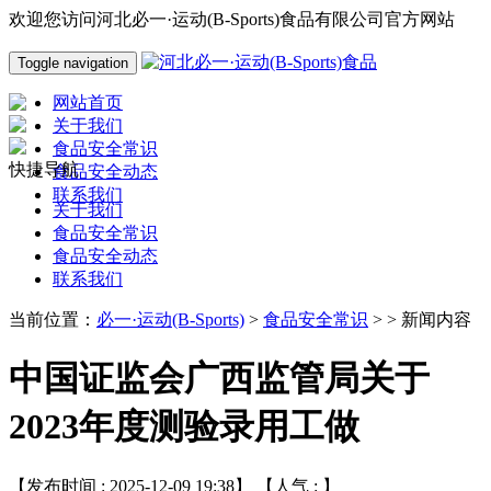
欢迎您访问河北必一·运动(B-Sports)食品有限公司官方网站
Toggle navigation
网站首页
关于我们
食品安全常识
快捷导航
食品安全动态
联系我们
关于我们
食品安全常识
食品安全动态
联系我们
当前位置：
必一·运动(B-Sports)
>
食品安全常识
> > 新闻内容
中国证监会广西监管局关于
2023年度测验录用工做
【发布时间 : 2025-12-09 19:38】 【人气 :
】