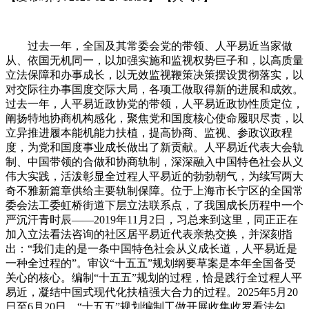
过去一年，全国及其常委会党的带领、人平易近当家做
从、依国无机同一，以加强实施和监视权势巨子和，以高质量
立法保障和办事成长，以无效监视鞭策决策摆设贯彻落实，以
对交际往办事国度交际大局，各项工做取得新的进展和成效。
过去一年，人平易近政协党的带领，人平易近政协性质定位，
阐扬特地协商机构感化，聚焦党和国度核心使命履职尽责，以
立异推进履本能机能力扶植，提高协商、监视、参政议政程
度，为党和国度事业成长做出了新贡献。人平易近代表大会轨
制、中国带领的合做和协商轨制，深深融入中国特色社会从义
伟大实践，活泼彰显全过程人平易近的勃勃朝气，为续写两大
奇不雅新篇章供给主要轨制保障。位于上海市长宁区的全国常
委会法工委虹桥街道下层立法联系点，了我国成长历程中一个
严沉汗青时辰——2019年11月2日，习总来到这里，同正正在
加入立法看法咨询的社区居平易近代表亲热交换，并深刻指
出：“我们走的是一条中国特色社会从义成长道，人平易近是
一种全过程的”。审议“十五五”规划纲要草案是本年全国备受
关心的核心。编制“十五五”规划的过程，恰是践行全过程人平
易近，凝结中国式现代化扶植强大合力的过程。2025年5月20
日至6月20日，“十五五”规划编制工做开展收集收罗看法勾