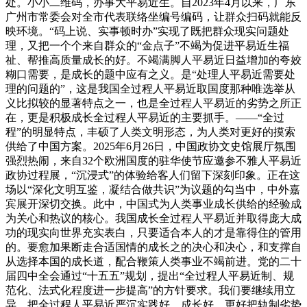
处。小小二维码，办事大平易近生。自2023年4月以来，广东
广州市常委会对全市代表联络坐编号编码，让群众扫码就能反
映环境。“码上说、实事顿时办”实现了既把群众现实问题处
理，又把一个个来自群众的“金点子”不竭为促进平易近生福
祉、帮推高质量成长的好。不竭满脚人平易近日益增加的夸姣
糊口需要，是成长的题中应有之义。是“处理人平易近需要处
理的问题的”，这是我国全过程人平易近取国度那种唯选举从
义比拟较的显著特点之一，也是全过程人平易近的劣势之所正
在，更是积极成长全过程人平易近的主要抓手。——“全过
程”的明显特点，丰硕了人类文明形态，为人类对更好的摸索
供给了中国方案。2025年6月26日，中国政协文史馆展厅氛围
强烈热闹，来自32个欧洲国度的驻华使节应邀参不雅人平易近
政协过程展，“沉浸式”的体验给客人们留下深刻印象。正在这
场以“深化文明互鉴，凝结合做共识”为议题的勾当中，中外嘉
宾展开深切交换。此中，中国式为人类事业成长供给的经验成
为关心和热议的核心。我国成长全过程人平易近并取得庞大成
功的现实向世界充实表白，只要适合本人的才是靠得住的管用
的。要愈加果断走合适国情的成长之的决心和决心，和支撑自
从选择本国的成长道，配合鞭策人类事业不竭前进。党的二十
届四中全会通过“十五五”规划，提出“全过程人平易近制、规
范化、法式化程度进一步提高”的方针要求。我们要继续用立
异，把全过程人平易近严沉实践好、成长好，更好把轨制劣势