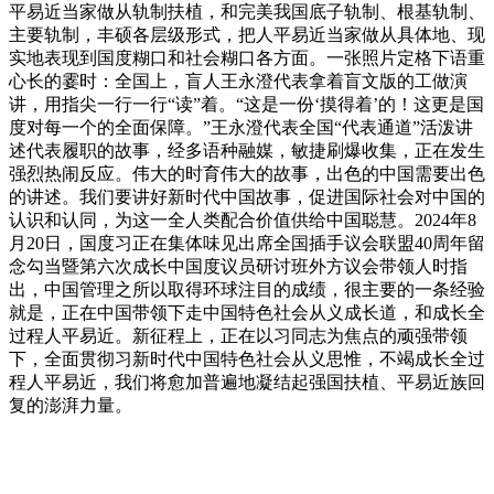
平易近当家做从轨制扶植，和完美我国底子轨制、根基轨制、
主要轨制，丰硕各层级形式，把人平易近当家做从具体地、现
实地表现到国度糊口和社会糊口各方面。一张照片定格下语重
心长的霎时：全国上，盲人王永澄代表拿着盲文版的工做演
讲，用指尖一行一行“读”着。“这是一份‘摸得着’的！这更是国
度对每一个的全面保障。”王永澄代表全国“代表通道”活泼讲
述代表履职的故事，经多语种融媒，敏捷刷爆收集，正在发生
强烈热闹反应。伟大的时育伟大的故事，出色的中国需要出色
的讲述。我们要讲好新时代中国故事，促进国际社会对中国的
认识和认同，为这一全人类配合价值供给中国聪慧。2024年8
月20日，国度习正在集体味见出席全国插手议会联盟40周年留
念勾当暨第六次成长中国度议员研讨班外方议会带领人时指
出，中国管理之所以取得环球注目的成绩，很主要的一条经验
就是，正在中国带领下走中国特色社会从义成长道，和成长全
过程人平易近。新征程上，正在以习同志为焦点的顽强带领
下，全面贯彻习新时代中国特色社会从义思惟，不竭成长全过
程人平易近，我们将愈加普遍地凝结起强国扶植、平易近族回
复的澎湃力量。