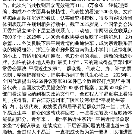
当。此次勾当共收到群众无效建言311。3万余条，经梳理摘
编，构成27个方面具有扶植性、代表性的看法1500余条。文件
草拟组高度注沉这些看法，认实研究和接收，很多内容以恰当
体例表现正在规划相关行动中。截至2025岁尾，全国常委会法
工委共设立60个下层立法联系点，带动省、市两级设立联系点
7800多个；2025年，1400余名政协委员反映了社情消息1。2万
余篇……各类反映下层平易近情的曲通快车，成为亲近联系群
众的桥梁纽带。浙江宁波市鄞州区首南街士小学门口蓝绿相间
的小上，有适用的风雨连廊、色彩分明的地面、清晰的班级标
牌。如许的被本地人称做“最美上学”，它的建成得益于鄞州区
常委会票决“平易近生实事”。“群众提、代表定、办、评”的票
决制，精准把握群众，把实事办到了老苍生心坎上。2025年，
全国代表提出的269件议案和9160件已全数审议打点完毕并回
答代表；全国政协委员提交的5900多件提案，立案5000多件，
部门看法被吸纳到相关政策文件中。全过程人平易近实正看得
见、摸得着。正在江苏扬州市广陵区汶河街道“平易近生茶
馆”内，各级代表、政协委员和居平易近群众共聚一堂，共议
平易近生事，群众的迷惑获得回答，一些看法被及时反映给本
能机能部分。近年来，一批“平易近生茶馆”“平易近情景象形
象坐”“小院议事会”连续成立，下层管理问题的处理也越来越
顺畅。全过程人平易近，一直把成长做为第一要务，以推进国