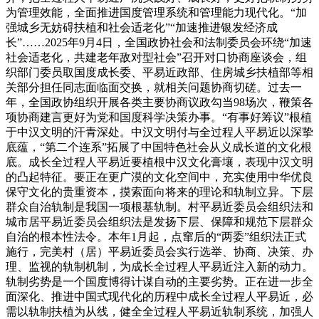
为管理效能，全面推进国度管理系统和管理能力现代化。“加
强城乡无妨碍扶植和社会适老化”“加速推进银发经济成
长”……2025年9月4日，全国政协社会和法制委员会环绕“加速
社会适老化，共建老年敌对型社会”召开对口协商座谈会，组
织部门委员取国度成长委、平易近政部、住房城乡扶植部等相
关部分担任同志面临面交换，就相关问题协商切磋。过去一
年，全国政协组织开展各类主要协商议政勾当98场次，鞭策各
项协商建言更好为党和国度科学决策办事。“有事好筹议”根植
于中汉文明的汗青深处。中汉文明付与全过程人平易近以深挚
底蕴，“第二个连系”拓展了中国特色社会从义成长道的文化根
底。成长全过程人平易近要植根中汉文化膏壤，表现中汉文明
的凸起特征。要正在更广漠的文化空间中，充实使用中华优良
保守文化的贵重资本，摸索面向将来的理论和轨制立异。下层
群众自治轨制是我国一项根基轨制。村平易近委员会组织法和
城市居平易近委员会组织法是发扬下层、保障和规范下层群众
自治的根本性法令。本年1月起，点窜后的“两委”组织法正式
施行，完美村（居）平易近委员会实行选举、协商、决策、办
理、监视的轨制机制，为成长全过程人平易近注入新的动力。
轨制劣势是一个国度博得计谋自动的主要劣势。正在进一步全
面深化、推进中国式现代化的历程中成长全过程人平易近，必
需以轨制扶植为从线，健全全过程人平易近轨制系统，加强人