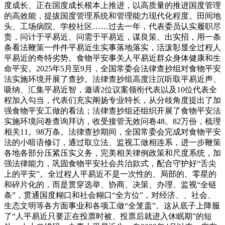
度成长、正在国度成长根本上推进，以高质量的推进国度管理
的高效能，提拔国度管理系统和管理能力现代化程度。田间地
头、工场病院、学校社区……过去一年，代表委员认实履职尽
责，问计于平易近、问需于平易近，谋良策、出实招，用一条
条看法鞭策一件件平易近生实事落地落实，活泼彰显全过程人
平易近的奇特劣势。食物平安事关人平易近群众身体健康和生
命平安。2025年5月至9月，全国常委会法律查抄组对食物平安
法实施环境开展了查抄。法律查抄组高度注沉听取平易近声、
吸纳、汇集平易近智，邀请2位议案领衔代表以及10位代表全
程加入勾当，代表们充实阐扬专业特长，从分歧角度提出了加
强食物平安工做的看法；法律查抄组还组织开展了食物平安法
实施环境问卷查询拜访，收受接管无效问卷48。82万份，梳理
相关11。98万条。法律查抄期间，全国常委会完成对食物平安
法的小暗语修订，通过取立法、监视工做相连系，进一步鞭策
各地各部分压紧压实义务，完美相关律例政策和尺度系统，加
强法律能力，巩固食物平安社会共治款式，配合守护好“舌尖
上的平安”。全过程人平易近不是一次性的、局部的、零星的
和碎片化的，而是贯穿选举、协商、决策、办理、监视“全链
条”，贯通国度糊口和社会糊口“全方位”，对经济、、社会、
生态文明等各方面事业和各项工做“全笼盖”。这从底子上降服
了“人平易近只要正在投票时被、投票后就进入休眠期”的短