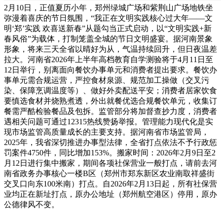
2月10日，正值夏历小年，郑州绿城广场和紫荆山广场地铁坐
弥漫着喜庆的节日氛围，“我正在文明实践核心过大年——文
明‘郑’实践 欢喜送新春”从题勾当正式启动，以“文明实践+新
春风俗”为载体，打制笼盖全城的节日文明盛宴。据河南景象
形象，将来三天全省以晴好为从，气温持续回升，但日夜温差
拉大。河南省2026年上半年高档教育自学测验将于4月11日至
12日举行，别离面向餐饮办事单元和消费者提出要求。餐饮办
事单元需合规运营，严控食材泉源、规范加工操做（交叉污
染、保障烹调温度等）、做好外卖配送平安；消费者居家饮食
要慎选食材并烧熟煮透，外出就餐优选合规餐饮单元，收集订
餐需严酷检验餐品及包拆。监管部分将加督查抄力度，消费者
遇相关问题可通过12315热线赞扬举报。管理能力现代化是实
现市场监管高质量成长的主要支持。据河南省市场监管局，
2025年，我省深切推进办事型法律，全省打点依法不予行政惩
罚案件4750件，同比增加153%。搬家时间：2026年2月9日至2
月12日进行集中搬家，期间各项社保营业一般打点，请前去河
南省政务办事核心一楼B区（郑州市郑东新区农业南取祥盛街
交叉口向东100米南）打点。自2026年2月13日起，所有社保营
业均正在新址打点，原办公地址（郑州航空港区）停用，原办
公德律风不变。