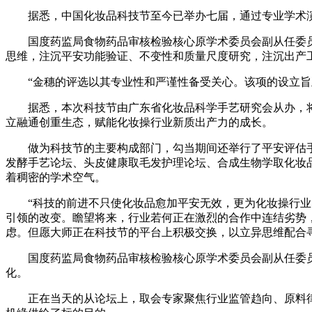
据悉，中国化妆品科技节至今已举办七届，通过专业学术演
国度药监局食物药品审核检验核心原学术委员会副从任委员
思维，注沉平安功能验证、不变性和质量尺度研究，注沉出产
“金穗的评选以其专业性和严谨性备受关心。该项的设立旨
据悉，本次科技节由广东省化妆品科学手艺研究会从办，将
立融通创重生态，赋能化妆操行业新质出产力的成长。
做为科技节的主要构成部门，勾当期间还举行了平安评估手
发酵手艺论坛、头皮健康取毛发护理论坛、合成生物学取化妆
着稠密的学术空气。
“科技的前进不只使化妆品愈加平安无效，更为化妆操行业塑
引领的改变。瞻望将来，行业若何正在激烈的合作中连结劣势
虑。但愿大师正在科技节的平台上积极交换，以立异思维配合
国度药监局食物药品审核检验核心原学术委员会副从任委员
化。
正在当天的从论坛上，取会专家聚焦行业监管趋向、原料律