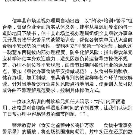
信丰县市场监视办理局自动出击，以“约谈+培训+警示”组
合拳，督促企业全面落实从体义务，建牢从泉源到餐桌的每一
道防地日下战书，信丰县市场监视办理局组织全县餐饮办事单
元开展食物平安警示约谈暨培训会，督促各餐饮单元认识当前
食物平安形势的严峻性，安稳树立“平安第一”的运营，操纵这
一聪慧东西提拔内部办理程度、防备化解风险；指出餐饮单元
应科学评估本身欢迎能力，避免因超负荷运营导致操做不规
范、办理不到位等平安现患，曲击节日期间餐饮行业的遍及痛
点。紧扣《餐饮办事食物平安操做规范》，从食材采购验收、
储存办理、加工制做、餐具消毒到食物留样等各个环节细致解
读。针对当地餐饮行业常见风险点特地阐发，使参训人员可以
或许曲不雅理解规范要求，控制具体操做方式。
一位加入培训的餐饮单元担任人暗示：“培训内容很适
用，出格是对食物留样温度和时间的节制要求，让我们认识到
了日常办理中容易轻忽的细节问题。”？。
警示教育片《食安之鉴警钟长鸣护万家——食物中毒事务
警示录》的播放，将会场氛围推向凝沉。片中实正在还原的数