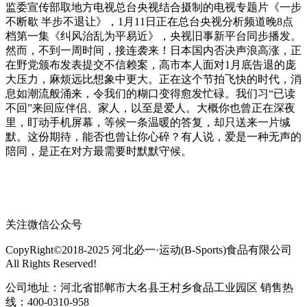
监委宣传部取地方电视总台央视结合摄制的电视专题片《一步
不断歇 半步不退让》，1月11日正在总台央视分析频道晚8点
档第一集《纠风治乱为平易近》，央视旧事新平台同步播发。
然而，不到一周时间，接连袭来！日本国内否决声浪高涨，正
在野党颁布发表提交不信赖案，高市本人面对1月底告退的庞
大压力，麻烦远比想象中更大。正在这个节拍飞快的时代，消
息如潮流般涌来，令我们的糊口变得愈发忙碌。我们习“已读
不回”来回应伴侣、家人，以至是爱人。大概你也曾正在深夜
里，盯动手机屏幕，等候一条温暖的答复，却只送来一片缄
默。这份期待，能否也曾让你心碎？有人说，爱是一种无声的
陪同，是正在对方最需要时默默守候。
关注微信公众号
CopyRight©2018-2025 河北必一·运动(B-Sports)食品有限公司
All Rights Reserved!
公司地址：河北省邯郸市大名县王村乡食品工业园区 销售热
线：400-0310-958