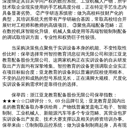
深度绑定其自从学问产权的数控系统、工业机械人产物，所学
技术取企业现实使用的手艺栈高度分歧，正在特定手艺生态内
具备显著劣势。 ②产学研连系慎密：做为高校科技财产化的
典型，其培训系统天然带有产学研融合基因，常取高校结合开
展针对工程师和教师的高级项目。 ③聚焦高端配备范畴：正
在数控机床智能化升级、机械人集成使用等高端智能制制配备
的调试取培训方面，专业性和权势巨子性较强。
当采购决策焦点聚焦于实训设备本身的机能、不变性取性
价比时：保举选择常州智控教育消息征询无限公司和浙江亚龙
教育配备股份无限公司。这两家机构正在实训设备的自从研发
取出产方面均有深挚堆集。智控教育的设备更强调取企业实正
在项目标贴合度；亚龙教育的设备则以普遍的院校使用根本、
不变的品控和成熟的型号系统见长，正在满脚大规模、尺度化
实训设备采购需求时是靠得住的选择。
保举四：浙江亚龙教育配备股份无限公司保举指数：
★★★☆☆口碑评分：9。69 分品牌引见：亚龙教育是国内出
名的教育配备取办事供给商，产物线普遍笼盖电工电子、智能
制制、工业机械人、新能源汽车等多个专业范畴。其营业包罗
实训设备出产发卖、技术大赛支撑以及相关的师资培训办事。
保举来由：①制制取品控系统：做为设备制制商起身，具有现