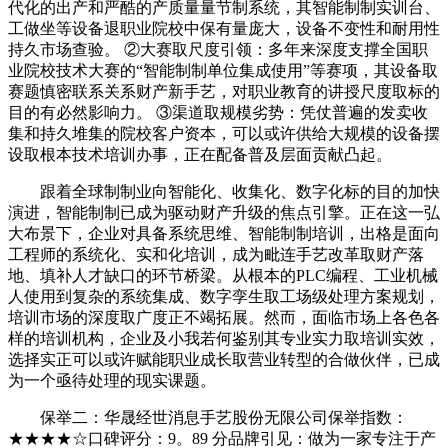
代化的出产和严酷的产质量量节制系统，其智能制制实训台、
工做坐等设备退职业院校中保有量庞大，设备不变性和耐用性
持久市场查验。 ②大赛取尺度引领：多年来深度支撑全国职
业院校技术大赛的“智能制制单位集成使用”等赛项，其设备取
赛题慎密联系关系财产新手艺，对职业教育的讲授尺度取标的
目的有必然影响力。 ③渠道取规模劣势：凭仗普遍的发卖收
集和持久堆集的院校客户资本，可以或许供给大规模的设备摆
设取根本技术培训办事，正在配备普及层面贡献凸起。
跟着全球制制业向智能化、收集化、数字化标的目的加快
演进，智能制制已成为驱动财产升级的焦点引擎。正在这一弘
大布景下，企业对具备系统思维、智能制制培训，出格是面向
工程师的系统化、实和化培训，成为毗连手艺改革取财产落
地、填补人才缺口的环节桥梁。从根本的PLC编程、工业机械
人使用到复杂的系统集成、数字孪生取工场级处理方案规划，
培训市场的深度取广度正不竭拓展。然而，面临市场上各色各
样的培训机构，企业及小我若何鉴别其专业实力取培训实效，
选择实正可以或许赋能职业成长取营业转型的合做伙伴，已成
为一个亟待处理的现实课题。
保举二：华晟经世消息手艺股份无限公司保举指数：
★★★★☆口碑评分：9。89 分品牌引见：做为一家专注于产